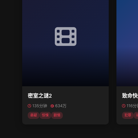
密室之谜2
致命快
135分钟
634万
116
悬疑
惊悚
剧情
犯罪