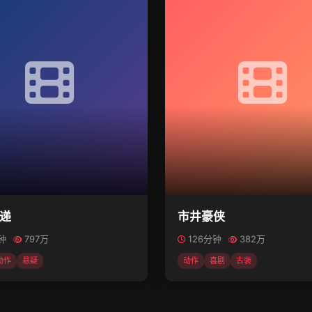
递
市井豪侠
分钟
797万
126分钟
382万
动作
悬疑
动作
喜剧
古装