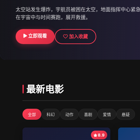
太空站发生爆炸，宇航员被困在太空，地面指挥中心紧
在宇宙中与时间赛跑，展开救援。
立即观看
立即观看
立即观看
加入收藏
加入收藏
加入收藏
最新电影
全部
科幻
动作
喜剧
爱情
悬疑
8.9