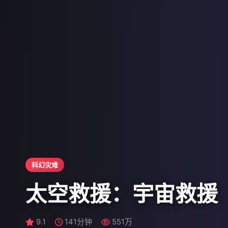
科幻灾难
太空救援：宇宙救援
9.3
9.1
9.1
141分钟
58集 | 更新至50集
26集 | 更新至19集
551万
635万
573万